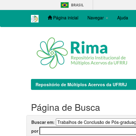
Skip
BRASIL
navigation
Página inicial
Navegar
Ajuda
Repositório de Múltiplos Acervos da UFRRJ
Página de Busca
Buscar em:
por