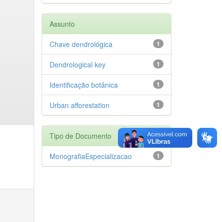
Assunto
Chave dendrológica
1
Dendrological key
1
Identificação botânica
1
Urban afforestation
1
Tipo de Documento
MonografiaEspecializacao
1