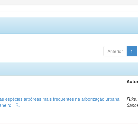
Anterior
1
Autor
as espécies arbóreas mais frequentes na arborização urbana
Fuks,
aneiro - RJ
Sanc