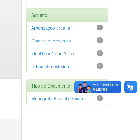
Assunto
Arborização urbana
1
Chave dendrológica
1
Identificação botânica
1
Urban afforestation
1
Tipo de Documento
MonografiaEspecializacao
1