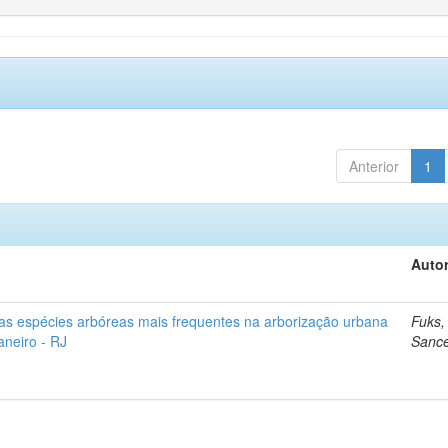
Anterior
1
Autor
as espécies arbóreas mais frequentes na arborização urbana
Fuks,
aneiro - RJ
Sanc