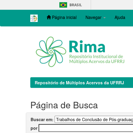
Skip
BRASIL
navigation
Página inicial
Navegar
Ajuda
Repositório de Múltiplos Acervos da UFRRJ
Página de Busca
Buscar em:
por