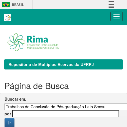
Skip
BRASIL
navigation
Simplifique!
Comunica BR
Participe
Acesso à informação
Legislação
Canais
Repositório de Múltiplos Acervos da UFRRJ
Página de Busca
Buscar em:
por