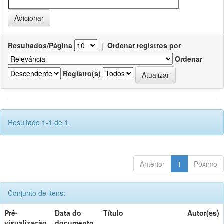
Resultados/Página
|
Ordenar registros por
Ordenar
Registro(s)
Resultado 1-1 de 1.
Anterior
1
Póximo
Conjunto de itens:
Pré-
Data do
Título
Autor(es)
visualização
documento