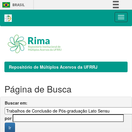
Skip
BRASIL
navigation
Simplifique!
Comunica BR
Participe
Acesso à informação
Legislação
Canais
Repositório de Múltiplos Acervos da UFRRJ
Página de Busca
Buscar em:
por