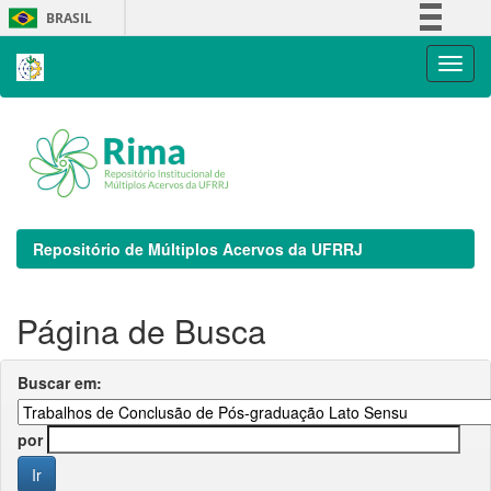
Skip
BRASIL
navigation
Simplifique!
Comunica BR
Participe
Acesso à informação
Legislação
Canais
Repositório de Múltiplos Acervos da UFRRJ
Página de Busca
Buscar em:
por