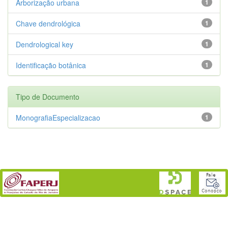
Arborização urbana
1
Chave dendrológica
1
Dendrological key
1
Identificação botânica
1
Tipo de Documento
MonografiaEspecializacao
1