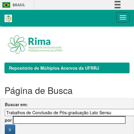
Skip
BRASIL
navigation
Simplifique!
Comunica BR
Participe
Acesso à informação
Legislação
Canais
Repositório de Múltiplos Acervos da UFRRJ
Página de Busca
Buscar em:
por