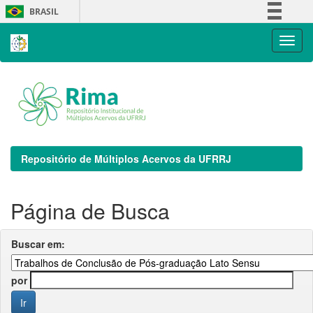
Skip
BRASIL
navigation
Simplifique!
Comunica BR
Participe
Acesso à informação
Legislação
Canais
Repositório de Múltiplos Acervos da UFRRJ
Página de Busca
Buscar em:
por