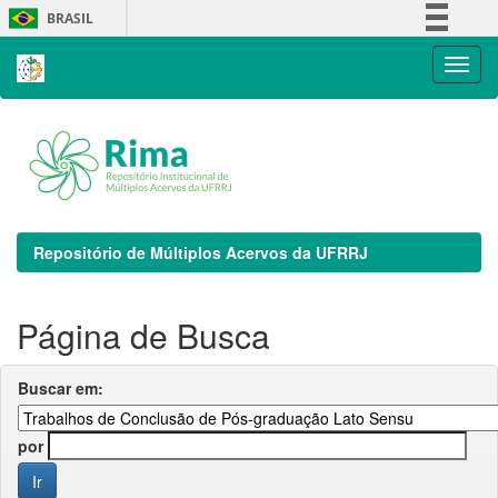
Skip
BRASIL
navigation
Simplifique!
Comunica BR
Participe
Acesso à informação
Legislação
Canais
Repositório de Múltiplos Acervos da UFRRJ
Página de Busca
Buscar em:
por