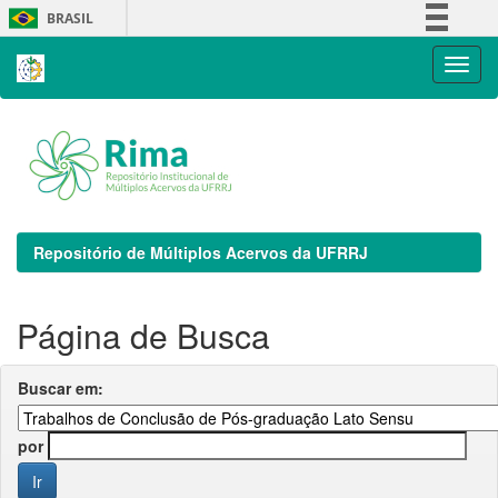
Skip
BRASIL
navigation
Simplifique!
Comunica BR
Participe
Acesso à informação
Legislação
Canais
Repositório de Múltiplos Acervos da UFRRJ
Página de Busca
Buscar em:
por