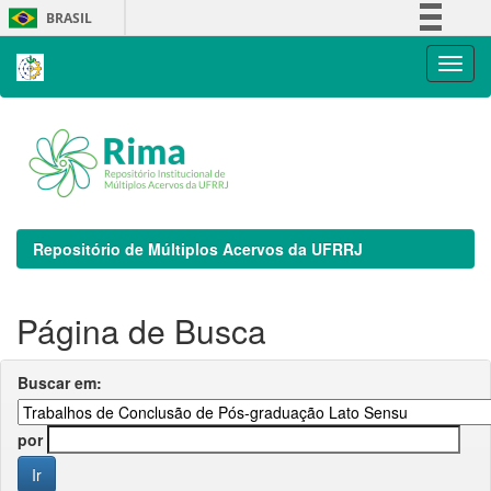
Skip
BRASIL
navigation
Simplifique!
Comunica BR
Participe
Acesso à informação
Legislação
Canais
Repositório de Múltiplos Acervos da UFRRJ
Página de Busca
Buscar em:
por