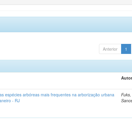
Anterior
1
Autor
as espécies arbóreas mais frequentes na arborização urbana
Fuks,
aneiro - RJ
Sanc