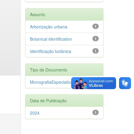
Assunto
Arborização urbana
1
Botanical identification
1
Identificação botânica
1
Tipo de Documento
MonografiaEspecializacao
1
Data de Publicação
2024
1