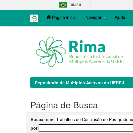
Skip
BRASIL
navigation
Página inicial
Navegar
Ajuda
Repositório de Múltiplos Acervos da UFRRJ
Página de Busca
Buscar em:
por