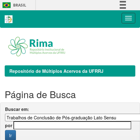
Skip
BRASIL
navigation
Simplifique!
Comunica BR
Participe
Acesso à informação
Legislação
Canais
Repositório de Múltiplos Acervos da UFRRJ
Página de Busca
Buscar em:
por