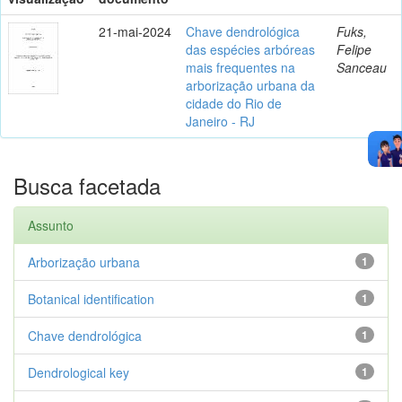
21-mai-2024
Chave dendrológica
Fuks,
das espécies arbóreas
Felipe
mais frequentes na
Sanceau
arborização urbana da
cidade do Rio de
Janeiro - RJ
Busca facetada
Assunto
Arborização urbana
1
Botanical identification
1
Chave dendrológica
1
Dendrological key
1