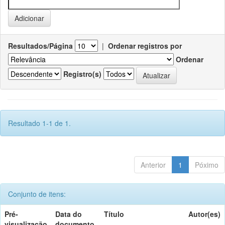
Resultados/Página
|
Ordenar registros por
Ordenar
Registro(s)
Resultado 1-1 de 1.
Anterior
1
Póximo
Conjunto de itens:
Pré-
Data do
Título
Autor(es)
visualização
documento