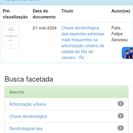
Pré-
Data do
Título
Autor(es)
visualização
documento
21-mai-2024
Chave dendrológica
Fuks,
das espécies arbóreas
Felipe
mais frequentes na
Sanceau
arborização urbana da
cidade do Rio de
Janeiro - RJ
Busca facetada
Assunto
Arborização urbana
1
Chave dendrológica
1
Dendrological key
1