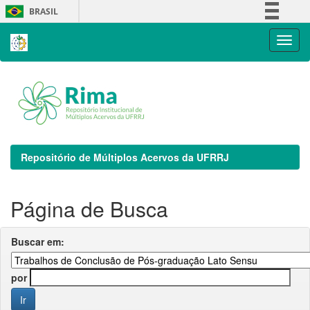
Skip
BRASIL
navigation
Simplifique!
Comunica BR
Participe
Acesso à informação
Legislação
Canais
Repositório de Múltiplos Acervos da UFRRJ
Página de Busca
Buscar em:
por