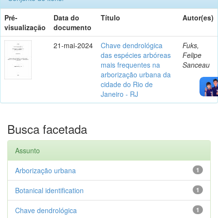
Pré-
Data do
Título
Autor(es)
visualização
documento
21-mai-2024
Chave dendrológica
Fuks,
das espécies arbóreas
Felipe
mais frequentes na
Sanceau
arborização urbana da
cidade do Rio de
Janeiro - RJ
Busca facetada
Assunto
Arborização urbana
1
Botanical identification
1
Chave dendrológica
1