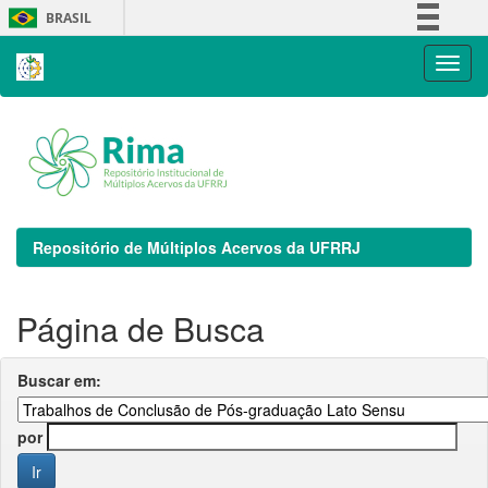
Skip
BRASIL
navigation
Simplifique!
Comunica BR
Participe
Acesso à informação
Legislação
Canais
Repositório de Múltiplos Acervos da UFRRJ
Página de Busca
Buscar em:
por