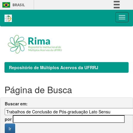
Skip
BRASIL
navigation
Simplifique!
Comunica BR
Participe
Acesso à informação
Legislação
Canais
Repositório de Múltiplos Acervos da UFRRJ
Página de Busca
Buscar em:
por