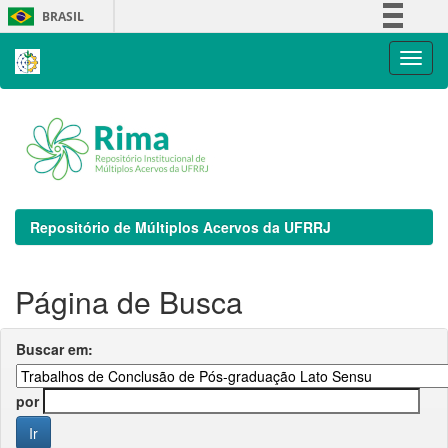
Skip
BRASIL
navigation
Simplifique!
Comunica BR
Participe
Acesso à informação
Legislação
Canais
Repositório de Múltiplos Acervos da UFRRJ
Página de Busca
Buscar em:
por