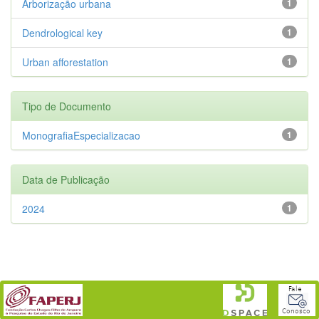
Arborização urbana
1
Dendrological key
1
Urban afforestation
1
Tipo de Documento
MonografiaEspecializacao
1
Data de Publicação
2024
1