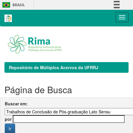
Skip
BRASIL
navigation
Simplifique!
Comunica BR
Participe
Acesso à informação
Legislação
Canais
Repositório de Múltiplos Acervos da UFRRJ
Página de Busca
Buscar em:
por