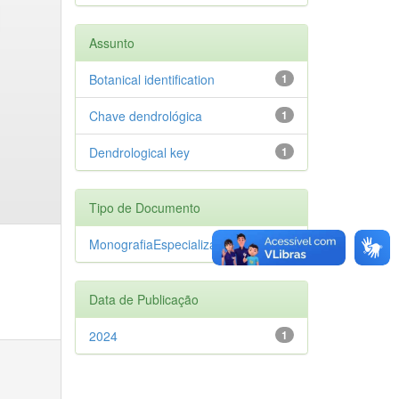
Assunto
Botanical identification
1
Chave dendrológica
1
Dendrological key
1
Tipo de Documento
MonografiaEspecializacao
1
Data de Publicação
2024
1