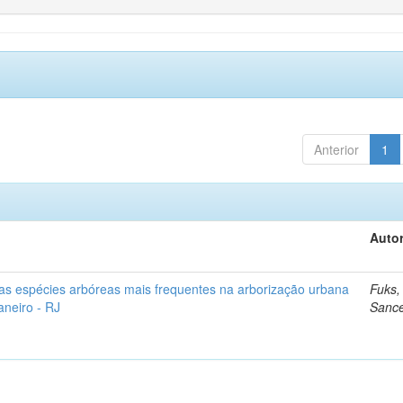
Anterior
1
Autor
as espécies arbóreas mais frequentes na arborização urbana
Fuks,
aneiro - RJ
Sanc