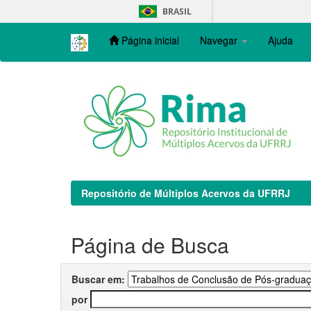
Skip
BRASIL
navigation
Página inicial
Navegar
Ajuda
Repositório de Múltiplos Acervos da UFRRJ
Página de Busca
Buscar em:
por