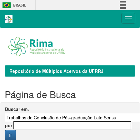
Skip
BRASIL
navigation
Simplifique!
Comunica BR
Participe
Acesso à informação
Legislação
Canais
Repositório de Múltiplos Acervos da UFRRJ
Página de Busca
Buscar em:
por