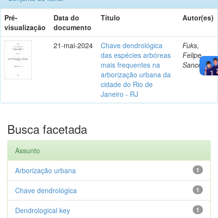
Pré-
Data do
Título
Autor(es)
visualização
documento
21-mai-2024
Chave dendrológica
Fuks,
das espécies arbóreas
Felipe
mais frequentes na
Sanceau
arborização urbana da
cidade do Rio de
Janeiro - RJ
Busca facetada
Assunto
Arborização urbana
1
Chave dendrológica
1
Dendrological key
1