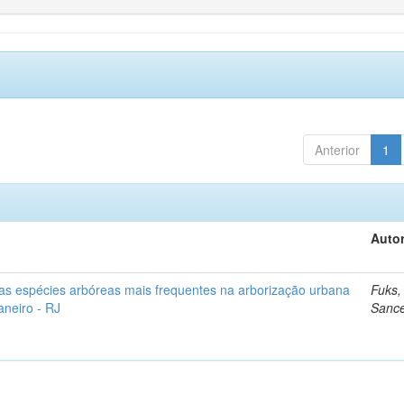
Anterior
1
Autor
as espécies arbóreas mais frequentes na arborização urbana
Fuks,
aneiro - RJ
Sanc