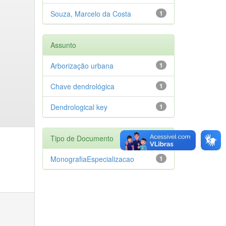
Souza, Marcelo da Costa
1
Assunto
Arborização urbana
1
Chave dendrológica
1
Dendrological key
1
Tipo de Documento
MonografiaEspecializacao
1