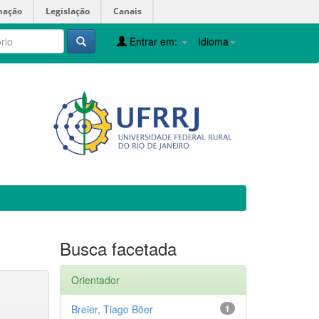
mação
Legislação
Canais
Entrar em:
Idioma
Busca facetada
Orientador
Breier, Tiago Böer
1