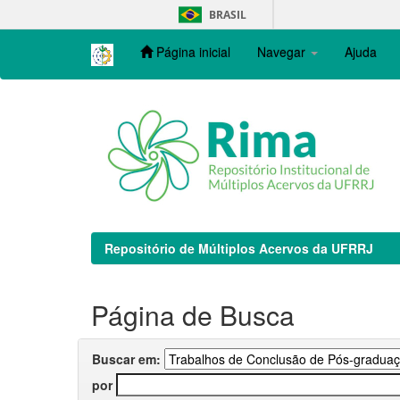
Skip
BRASIL
navigation
Página inicial
Navegar
Ajuda
Repositório de Múltiplos Acervos da UFRRJ
Página de Busca
Buscar em:
por