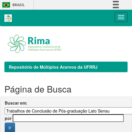
Skip
BRASIL
navigation
Simplifique!
Comunica BR
Participe
Acesso à informação
Legislação
Canais
Repositório de Múltiplos Acervos da UFRRJ
Página de Busca
Buscar em:
por