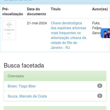
Pré-
Data do
Título
Autor(es)
visualização
documento
21-mai-2024
Chave dendrológica
Fuks,
das espécies arbóreas
Felipe
mais frequentes na
Sanceau
arborização urbana da
cidade do Rio de
Janeiro - RJ
Busca facetada
Orientador
Breier, Tiago Böer
1
Souza, Marcelo da Costa
1