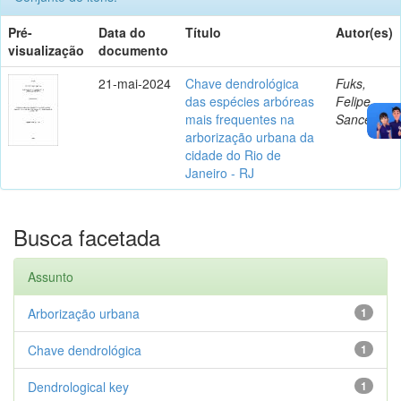
Pré-
Data do
Título
Autor(es)
visualização
documento
21-mai-2024
Chave dendrológica
Fuks,
das espécies arbóreas
Felipe
mais frequentes na
Sanceau
arborização urbana da
cidade do Rio de
Janeiro - RJ
Busca facetada
Assunto
Arborização urbana
1
Chave dendrológica
1
Dendrological key
1