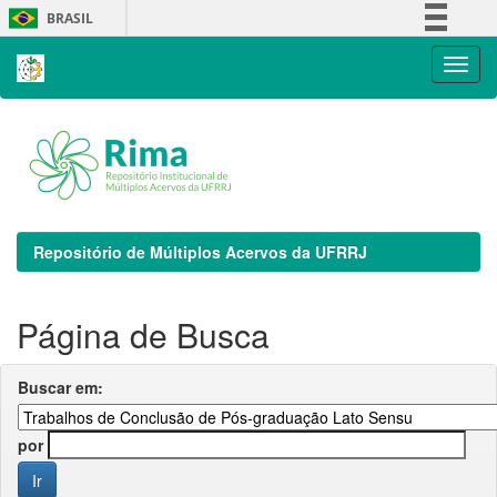
Skip
BRASIL
navigation
Simplifique!
Comunica BR
Participe
Acesso à informação
Legislação
Canais
Repositório de Múltiplos Acervos da UFRRJ
Página de Busca
Buscar em:
por