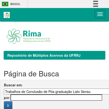
Skip
BRASIL
navigation
Simplifique!
Comunica BR
Participe
Acesso à informação
Legislação
Canais
Repositório de Múltiplos Acervos da UFRRJ
Página de Busca
Buscar em:
por