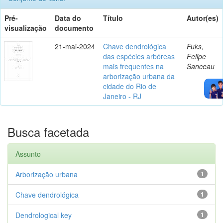
Pré-
Data do
Título
Autor(es)
visualização
documento
21-mai-2024
Chave dendrológica
Fuks,
das espécies arbóreas
Felipe
mais frequentes na
Sanceau
arborização urbana da
cidade do Rio de
Janeiro - RJ
Busca facetada
Assunto
Arborização urbana
1
Chave dendrológica
1
Dendrological key
1