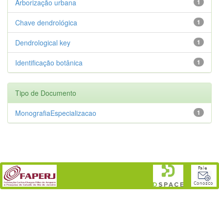
Arborização urbana
1
Chave dendrológica
1
Dendrological key
1
Identificação botânica
1
Tipo de Documento
MonografiaEspecializacao
1