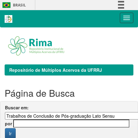
Skip
BRASIL
navigation
Simplifique!
Comunica BR
Participe
Acesso à informação
Legislação
Canais
Repositório de Múltiplos Acervos da UFRRJ
Página de Busca
Buscar em:
por