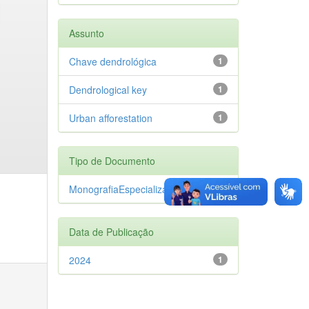
Assunto
Chave dendrológica
1
Dendrological key
1
Urban afforestation
1
Tipo de Documento
MonografiaEspecializacao
1
Data de Publicação
2024
1