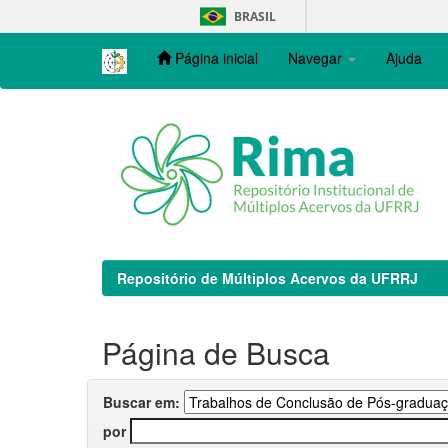
Skip
BRASIL
navigation
Página inicial
Navegar
Ajuda
Repositório de Múltiplos Acervos da UFRRJ
Página de Busca
Buscar em:
por