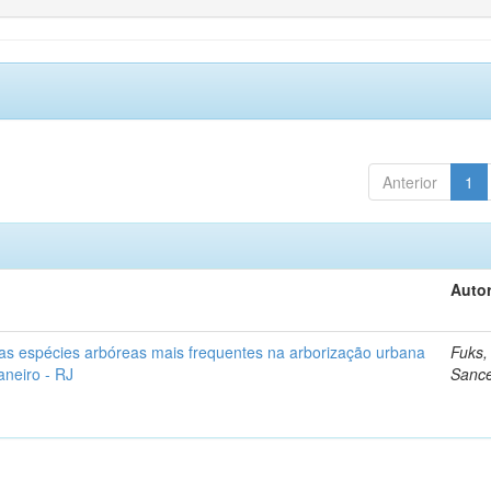
Anterior
1
Autor
as espécies arbóreas mais frequentes na arborização urbana
Fuks,
aneiro - RJ
Sanc