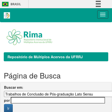
Skip
BRASIL
navigation
Simplifique!
Comunica BR
Participe
Acesso à informação
Legislação
Canais
Repositório de Múltiplos Acervos da UFRRJ
Página de Busca
Buscar em:
por