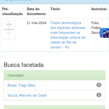
Pré-
Data do
Título
Autor(es)
visualização
documento
21-mai-2024
Chave dendrológica
Fuks,
das espécies arbóreas
Felipe
mais frequentes na
Sanceau
arborização urbana da
cidade do Rio de
Janeiro - RJ
Busca facetada
Orientador
Breier, Tiago Böer
1
Souza, Marcelo da Costa
1