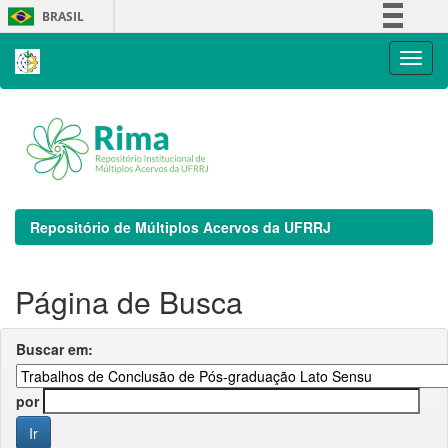
Skip
BRASIL
navigation
Simplifique!
Comunica BR
Participe
Acesso à informação
Legislação
Canais
Repositório de Múltiplos Acervos da UFRRJ
Página de Busca
Buscar em:
por