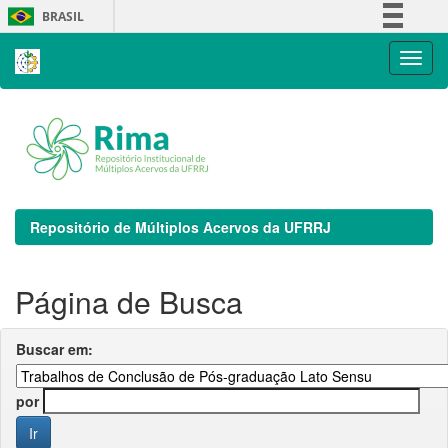
Skip
BRASIL
navigation
Simplifique!
Comunica BR
Participe
Acesso à informação
Legislação
Canais
Repositório de Múltiplos Acervos da UFRRJ
Página de Busca
Buscar em:
por