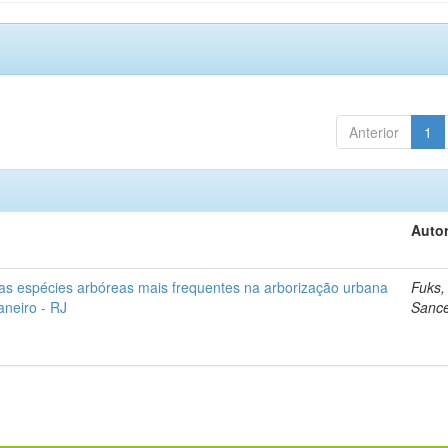
Anterior
1
Autor
as espécies arbóreas mais frequentes na arborização urbana
Fuks,
aneiro - RJ
Sanc