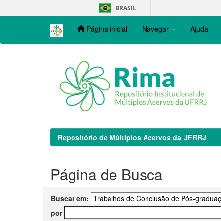
Skip
BRASIL
navigation
Página inicial
Navegar
Ajuda
Repositório de Múltiplos Acervos da UFRRJ
Página de Busca
Buscar em:
por