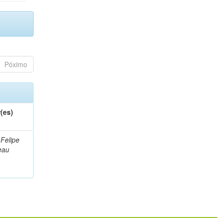
Póximo
(es)
 Felipe
eau