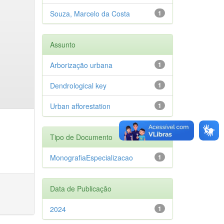
Souza, Marcelo da Costa
1
Assunto
Arborização urbana
1
Dendrological key
1
Urban afforestation
1
Tipo de Documento
MonografiaEspecializacao
1
Data de Publicação
2024
1