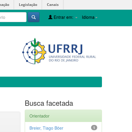
mação
Legislação
Canais
Entrar em:
Idioma
Busca facetada
Orientador
Breier, Tiago Böer
1