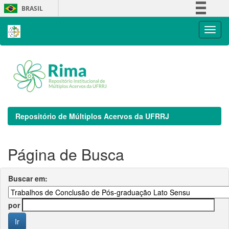
Skip
BRASIL
navigation
Simplifique!
Comunica BR
Participe
Acesso à informação
Legislação
Canais
Repositório de Múltiplos Acervos da UFRRJ
Página de Busca
Buscar em:
por