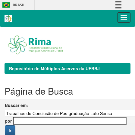
Skip
BRASIL
navigation
Simplifique!
Comunica BR
Participe
Acesso à informação
Legislação
Canais
Repositório de Múltiplos Acervos da UFRRJ
Página de Busca
Buscar em:
por