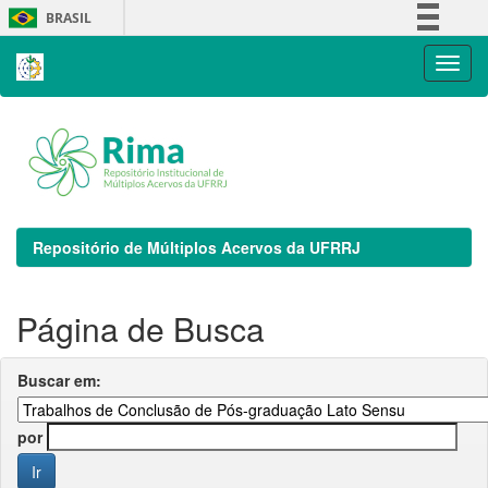
Skip
BRASIL
navigation
Simplifique!
Comunica BR
Participe
Acesso à informação
Legislação
Canais
Repositório de Múltiplos Acervos da UFRRJ
Página de Busca
Buscar em:
por