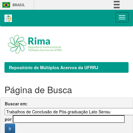
Skip
BRASIL
navigation
Simplifique!
Comunica BR
Participe
Acesso à informação
Legislação
Canais
Repositório de Múltiplos Acervos da UFRRJ
Página de Busca
Buscar em:
por