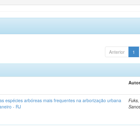
Anterior
1
Autor
as espécies arbóreas mais frequentes na arborização urbana
Fuks,
aneiro - RJ
Sanc