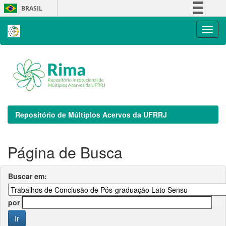
Skip
BRASIL
navigation
Simplifique!
Comunica BR
Participe
Acesso à informação
Legislação
Canais
Repositório de Múltiplos Acervos da UFRRJ
Página de Busca
Buscar em:
por