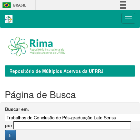
Skip
BRASIL
navigation
Simplifique!
Comunica BR
Participe
Acesso à informação
Legislação
Canais
Repositório de Múltiplos Acervos da UFRRJ
Página de Busca
Buscar em:
por