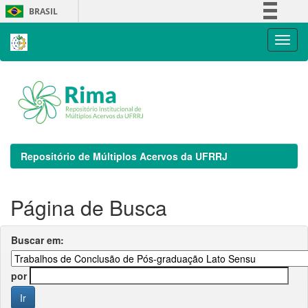
Skip
BRASIL
navigation
Simplifique!
Comunica BR
Participe
Acesso à informação
Legislação
Canais
Repositório de Múltiplos Acervos da UFRRJ
Página de Busca
Buscar em:
por