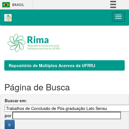
Skip
BRASIL
navigation
Simplifique!
Comunica BR
Participe
Acesso à informação
Legislação
Canais
Repositório de Múltiplos Acervos da UFRRJ
Página de Busca
Buscar em:
por