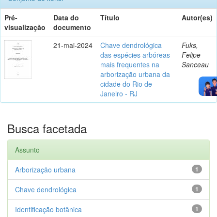
Pré-
Data do
Título
Autor(es)
visualização
documento
21-mai-2024
Chave dendrológica
Fuks,
das espécies arbóreas
Felipe
mais frequentes na
Sanceau
arborização urbana da
cidade do Rio de
Janeiro - RJ
Busca facetada
Assunto
Arborização urbana
1
Chave dendrológica
1
Identificação botânica
1