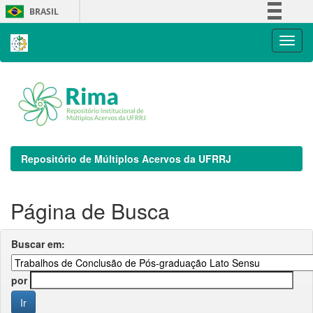
Skip
BRASIL
navigation
Simplifique!
Comunica BR
Participe
Acesso à informação
Legislação
Canais
Repositório de Múltiplos Acervos da UFRRJ
Página de Busca
Buscar em:
por