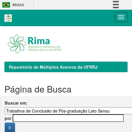
Skip
BRASIL
navigation
Simplifique!
Comunica BR
Participe
Acesso à informação
Legislação
Canais
Repositório de Múltiplos Acervos da UFRRJ
Página de Busca
Buscar em:
por