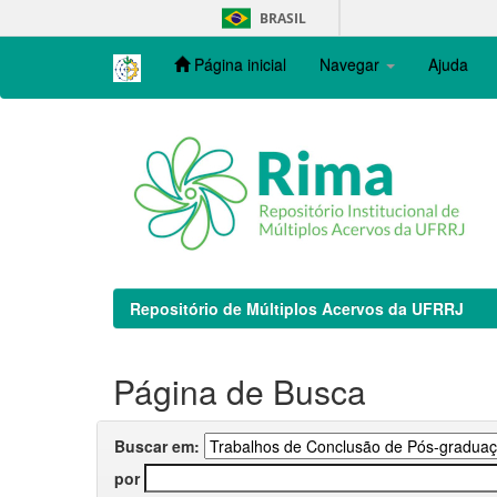
Skip
BRASIL
navigation
Página inicial
Navegar
Ajuda
Repositório de Múltiplos Acervos da UFRRJ
Página de Busca
Buscar em:
por