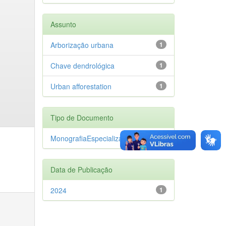
Assunto
Arborização urbana
1
Chave dendrológica
1
Urban afforestation
1
Tipo de Documento
MonografiaEspecializacao
1
Data de Publicação
2024
1