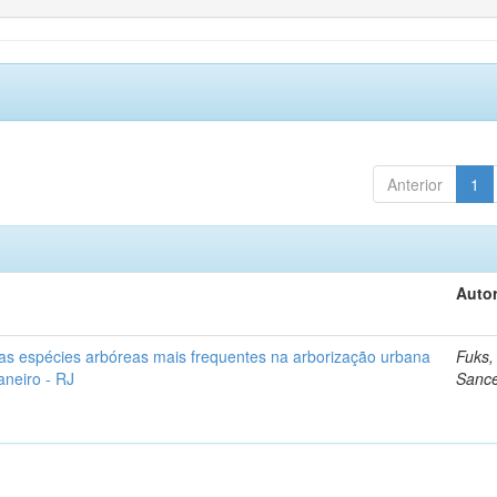
Anterior
1
Autor
as espécies arbóreas mais frequentes na arborização urbana
Fuks,
aneiro - RJ
Sanc