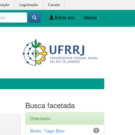
mação
Legislação
Canais
Entrar em:
Idioma
Busca facetada
Orientador
Breier, Tiago Böer
1