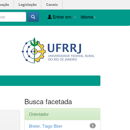
mação
Legislação
Canais
Entrar em:
Idioma
Busca facetada
Orientador
Breier, Tiago Böer
1