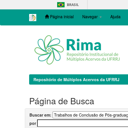
Skip
BRASIL
navigation
Página inicial
Navegar
Ajuda
Repositório de Múltiplos Acervos da UFRRJ
Página de Busca
Buscar em:
por