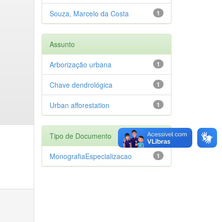
Souza, Marcelo da Costa
1
Assunto
Arborização urbana
1
Chave dendrológica
1
Urban afforestation
1
Tipo de Documento
MonografiaEspecializacao
1