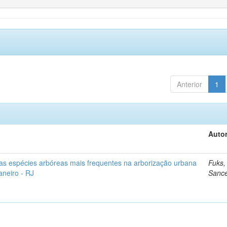
Anterior
1
Autor
as espécies arbóreas mais frequentes na arborização urbana
Fuks,
aneiro - RJ
Sanc