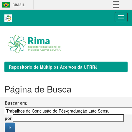
Skip
BRASIL
navigation
Simplifique!
Comunica BR
Participe
Acesso à informação
Legislação
Canais
Repositório de Múltiplos Acervos da UFRRJ
Página de Busca
Buscar em:
por