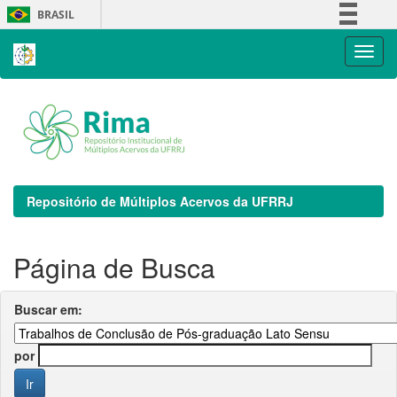
Skip
BRASIL
navigation
Simplifique!
Comunica BR
Participe
Acesso à informação
Legislação
Canais
Repositório de Múltiplos Acervos da UFRRJ
Página de Busca
Buscar em:
por