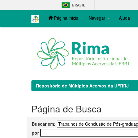
Skip
BRASIL
navigation
Página inicial
Navegar
Ajuda
Repositório de Múltiplos Acervos da UFRRJ
Página de Busca
Buscar em:
por