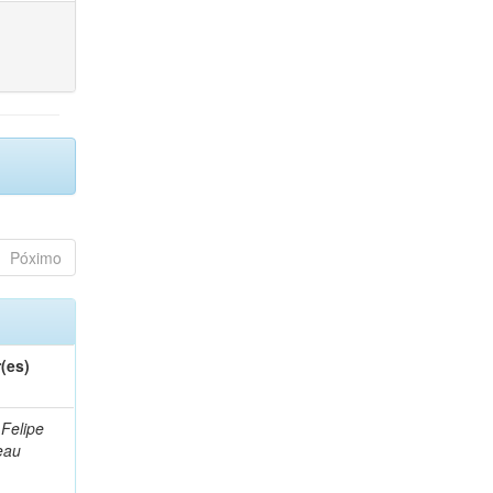
Póximo
(es)
 Felipe
eau