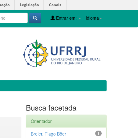
mação
Legislação
Canais
Entrar em:
Idioma
Busca facetada
Orientador
Breier, Tiago Böer
1