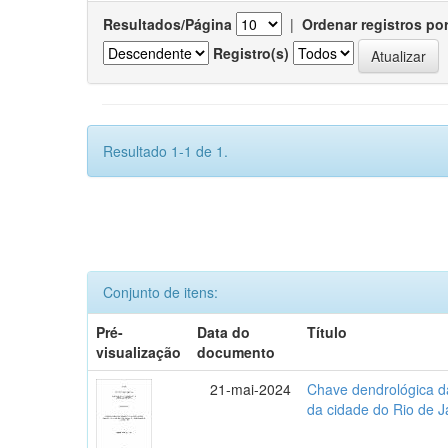
Resultados/Página
|
Ordenar registros po
Registro(s)
Resultado 1-1 de 1.
Conjunto de itens:
Pré-
Data do
Título
visualização
documento
21-mai-2024
Chave dendrológica d
da cidade do Rio de J