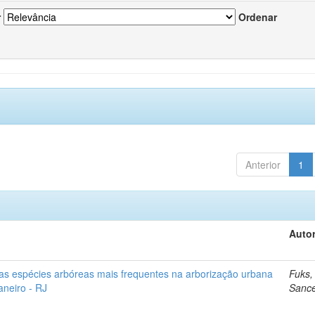
r
Ordenar
Anterior
1
Autor
as espécies arbóreas mais frequentes na arborização urbana
Fuks,
aneiro - RJ
Sanc