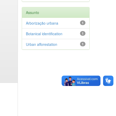
Assunto
Arborização urbana
1
Botanical identification
1
Urban afforestation
1