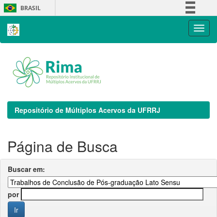
Skip
BRASIL
navigation
Simplifique!
Comunica BR
Participe
Acesso à informação
Legislação
Canais
Repositório de Múltiplos Acervos da UFRRJ
Página de Busca
Buscar em:
por