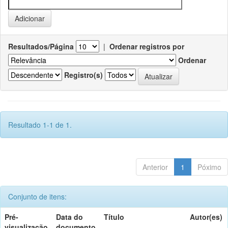
Resultados/Página
|
Ordenar registros por
Ordenar
Registro(s)
Resultado 1-1 de 1.
Anterior
1
Póximo
Conjunto de itens:
Pré-
Data do
Título
Autor(es)
visualização
documento