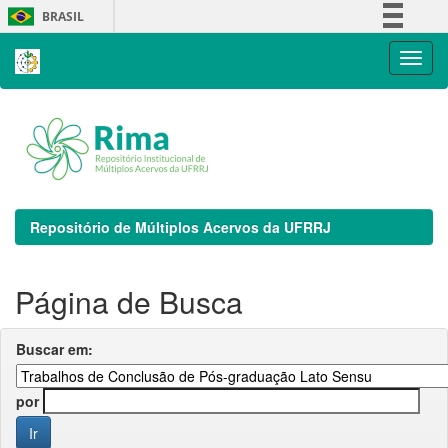
Skip
BRASIL
navigation
Simplifique!
Comunica BR
Participe
Acesso à informação
Legislação
Canais
Repositório de Múltiplos Acervos da UFRRJ
Página de Busca
Buscar em:
por