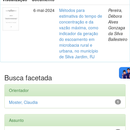
6-mai-2024
Métodos para
Pereira,
estimativa do tempo de
Débora
concentração e da
Alves
vazão máxima, como
Gonzaga
indicador da geração
da Silva
do escoamento em
Ballesteiro
microbacia rural e
urbana, no município
de Silva Jardim, RJ
Busca facetada
Orientador
Moster, Claudia
1
Assunto