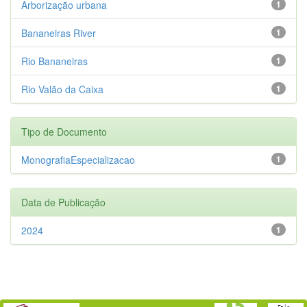
Arborização urbana
1
Bananeiras River
1
Rio Bananeiras
1
Rio Valão da Caixa
1
Tipo de Documento
MonografiaEspecializacao
1
Data de Publicação
2024
1