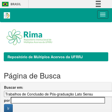
Skip
BRASIL
navigation
Simplifique!
Comunica BR
Participe
Acesso à informação
Legislação
Canais
Repositório de Múltiplos Acervos da UFRRJ
Página de Busca
Buscar em:
por