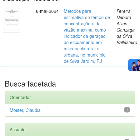
6-mai-2024
Métodos para
Pereira,
estimativa do tempo de
Débora
concentração e da
Alves
vazão máxima, como
Gonzaga
indicador da geração
da Silva
do escoamento em
Ballesteiro
microbacia rural e
urbana, no município
de Silva Jardim, RJ
Busca facetada
Orientador
Moster, Claudia
1
Assunto