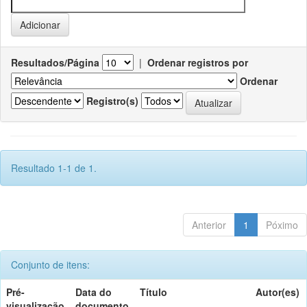
Resultados/Página
|
Ordenar registros por
Ordenar
Registro(s)
Resultado 1-1 de 1.
Anterior
1
Póximo
Conjunto de itens:
Pré-
Data do
Título
Autor(es)
visualização
documento