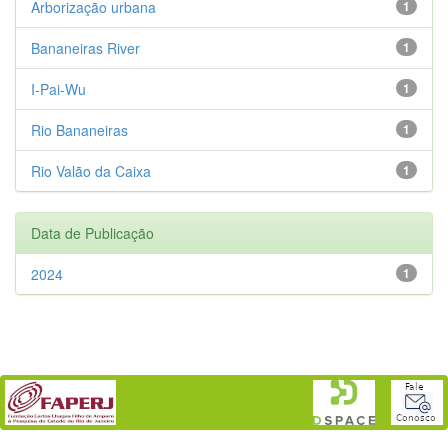
Arborização urbana
1
Bananeiras River
1
I-Pai-Wu
1
Rio Bananeiras
1
Rio Valão da Caixa
1
Data de Publicação
2024
1