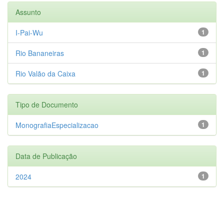
Assunto
I-Pai-Wu
1
Rio Bananeiras
1
Rio Valão da Caixa
1
Tipo de Documento
MonografiaEspecializacao
1
Data de Publicação
2024
1