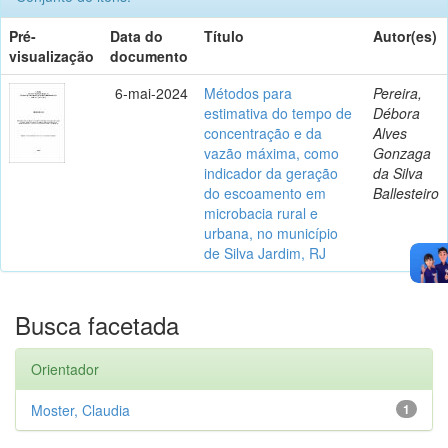
Pré-
Data do
Título
Autor(es)
visualização
documento
6-mai-2024
Métodos para
Pereira,
estimativa do tempo de
Débora
concentração e da
Alves
vazão máxima, como
Gonzaga
indicador da geração
da Silva
do escoamento em
Ballesteiro
microbacia rural e
urbana, no município
de Silva Jardim, RJ
Busca facetada
Orientador
Moster, Claudia
1