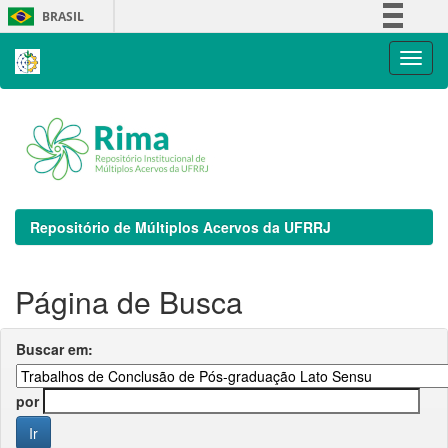
Skip
BRASIL
navigation
Simplifique!
Comunica BR
Participe
Acesso à informação
Legislação
Canais
Repositório de Múltiplos Acervos da UFRRJ
Página de Busca
Buscar em:
por