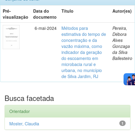
Pré-
Data do
Título
Autor(es)
visualização
documento
6-mai-2024
Métodos para
Pereira,
estimativa do tempo de
Débora
concentração e da
Alves
vazão máxima, como
Gonzaga
indicador da geração
da Silva
do escoamento em
Ballesteiro
microbacia rural e
urbana, no município
de Silva Jardim, RJ
Busca facetada
Orientador
Moster, Claudia
1