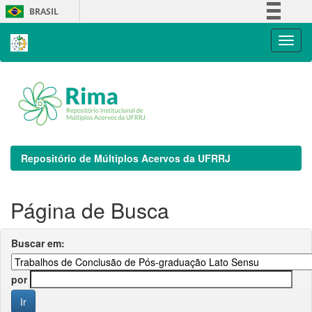
Skip
BRASIL
navigation
Simplifique!
Comunica BR
Participe
Acesso à informação
Legislação
Canais
Repositório de Múltiplos Acervos da UFRRJ
Página de Busca
Buscar em:
por